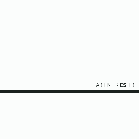
AR
EN
FR
ES
TR
Nosotros
Servicios
Recursos