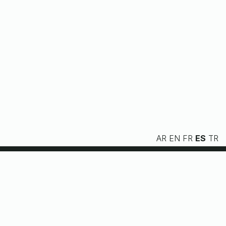
AR
EN
FR
ES
TR
Nosotros
Servicios
Recursos