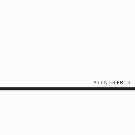
AR
EN
FR
ES
TR
Nosotros
Servicios
Recursos