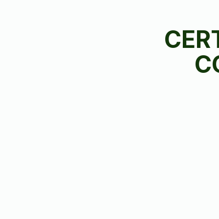
CER
C