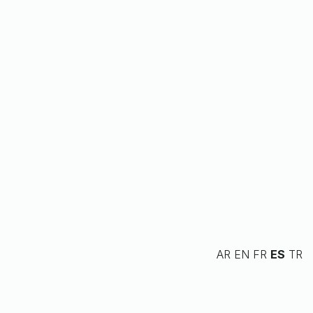
AR
EN
FR
ES
TR