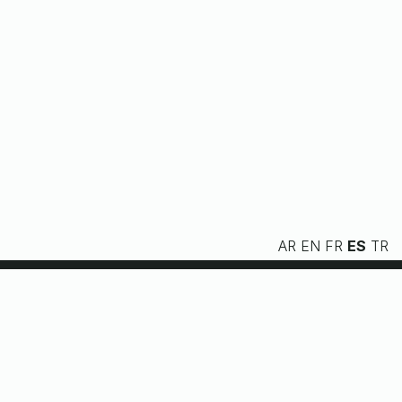
AR
EN
FR
ES
TR
Nosotros
Servicios
Recursos