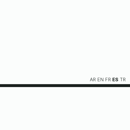
AR
EN
FR
ES
TR
Nosotros
Servicios
Recursos