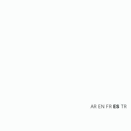
AR
EN
FR
ES
TR