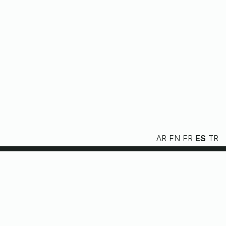
AR
EN
FR
ES
TR
Nosotros
Servicios
Recursos