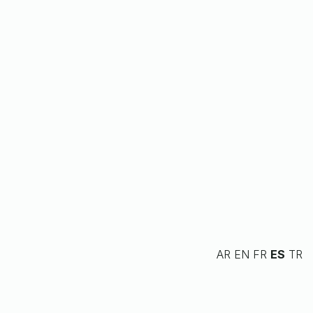
AR
EN
FR
ES
TR