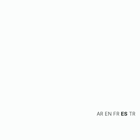
AR
EN
FR
ES
TR