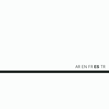
AR
EN
FR
ES
TR
Nosotros
Servicios
Recursos