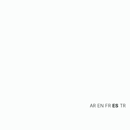
AR
EN
FR
ES
TR