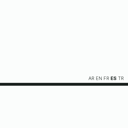
AR
EN
FR
ES
TR
Nosotros
Servicios
Recursos