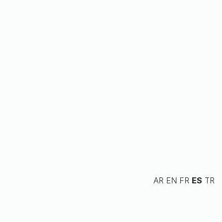
AR
EN
FR
ES
TR