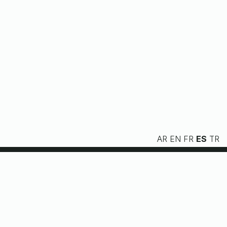
AR
EN
FR
ES
TR
Nosotros
Servicios
Recursos