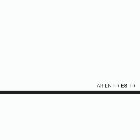
AR
EN
FR
ES
TR
Nosotros
Servicios
Recursos