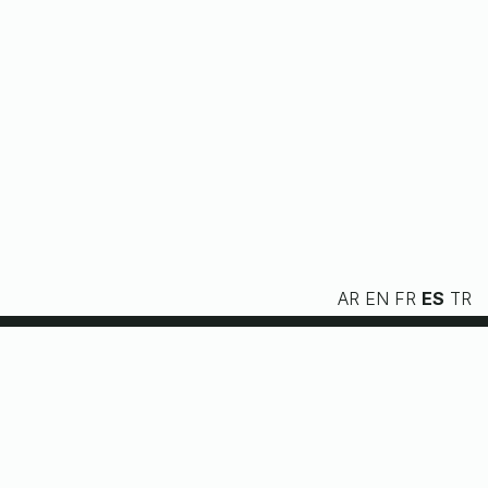
AR
EN
FR
ES
TR
Nosotros
Servicios
Recursos