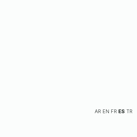
AR
EN
FR
ES
TR