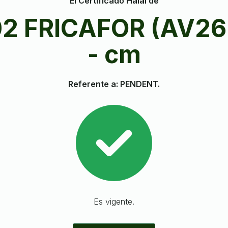
El Certificado Halal de
02 FRICAFOR (AV26
- cm
Referente a: PENDENT.
Es vigente.