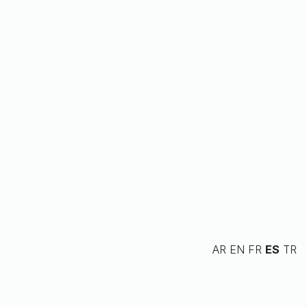
AR
EN
FR
ES
TR