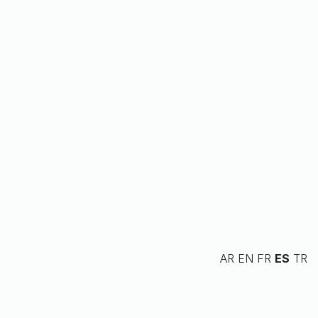
AR
EN
FR
ES
TR