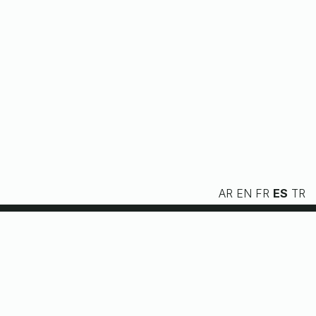
AR
EN
FR
ES
TR
Nosotros
Servicios
Recursos