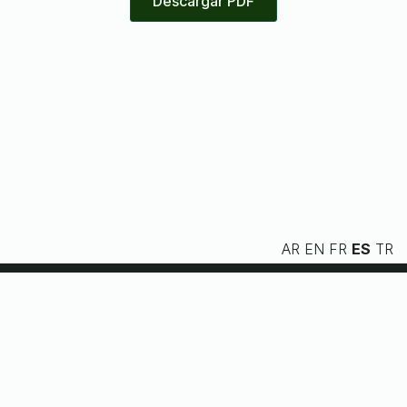
Descargar PDF
AR
EN
FR
ES
TR
Nosotros
Servicios
Recursos